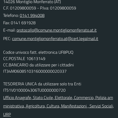
14026 Montiglio Monferrato (AT)
C.F. 01209800059 - P.Iva: 01209800059
Telefono:
0141 994008
Fax: 0141 691928
E-mail:
PEC:
Codice univoco fatt. elettronica UF8PUQ
CC.POSTALE 10613149
CC.BANCARIO da utilizzare per i cittadini
IT34M0608510316000000020337
TESORERIA UNICA da utilizzare solo tra Enti
IT51V0100004306TU0000000720
Ufficio Anagrafe, Stato Civile, Elettorale, Commercio, Polizia am
ministrativa, Agricoltura, Cultura, Manifestazioni , Servizi Sociali,
URP