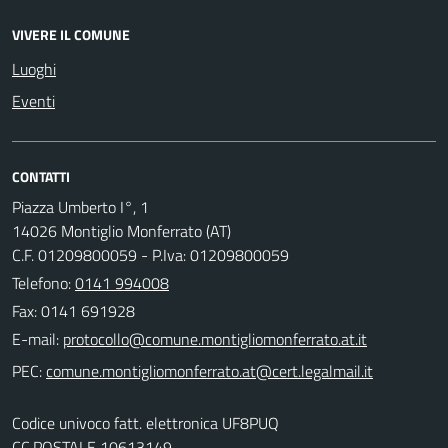
VIVERE IL COMUNE
Luoghi
Eventi
CONTATTI
Piazza Umberto I°, 1
14026 Montiglio Monferrato (AT)
C.F. 01209800059 - P.Iva: 01209800059
Telefono:
0141 994008
Fax: 0141 691928
E-mail:
PEC:
Codice univoco fatt. elettronica UF8PUQ
CC.POSTALE 10613149