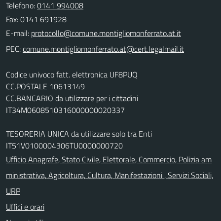
Telefono:
0141 994008
Fax: 0141 691928
E-mail:
PEC:
Codice univoco fatt. elettronica UF8PUQ
CC.POSTALE 10613149
CC.BANCARIO da utilizzare per i cittadini
IT34M0608510316000000020337
TESORERIA UNICA da utilizzare solo tra Enti
IT51V0100004306TU0000000720
Ufficio Anagrafe, Stato Civile, Elettorale, Commercio, Polizia am
ministrativa, Agricoltura, Cultura, Manifestazioni , Servizi Sociali,
URP
Uffici e orari