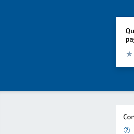
Qu
pa
Valut
Valu
Con