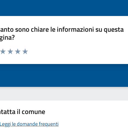
anto sono chiare le informazioni su questa
gina?
a da 1 a 5 stelle la pagina
ta 1 stelle su 5
Valuta 2 stelle su 5
Valuta 3 stelle su 5
Valuta 4 stelle su 5
Valuta 5 stelle su 5
tatta il comune
Leggi le domande frequenti