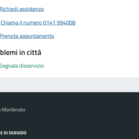
Richiedi assistenza
Chiama il numero 0141 994008
Prenota appuntamento
blemi in città
Segnala disservizio
o Monferrato
E DI SERVIZIO