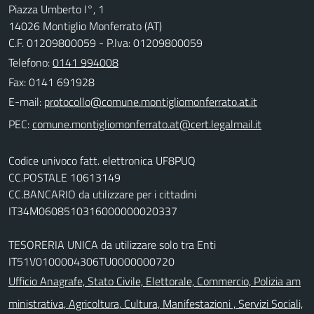
Piazza Umberto I°, 1
14026 Montiglio Monferrato (AT)
C.F. 01209800059 - P.Iva: 01209800059
Telefono:
0141 994008
Fax: 0141 691928
E-mail:
PEC:
Codice univoco fatt. elettronica UF8PUQ
CC.POSTALE 10613149
CC.BANCARIO da utilizzare per i cittadini
IT34M0608510316000000020337
TESORERIA UNICA da utilizzare solo tra Enti
IT51V0100004306TU0000000720
Ufficio Anagrafe, Stato Civile, Elettorale, Commercio, Polizia am
ministrativa, Agricoltura, Cultura, Manifestazioni , Servizi Sociali,