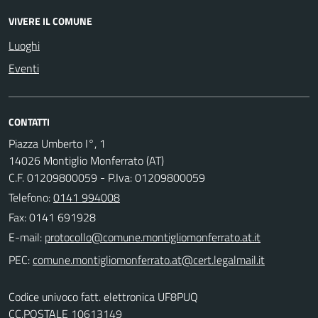
VIVERE IL COMUNE
Luoghi
Eventi
CONTATTI
Piazza Umberto I°, 1
14026 Montiglio Monferrato (AT)
C.F. 01209800059 - P.Iva: 01209800059
Telefono:
0141 994008
Fax: 0141 691928
E-mail:
PEC:
Codice univoco fatt. elettronica UF8PUQ
CC.POSTALE 10613149