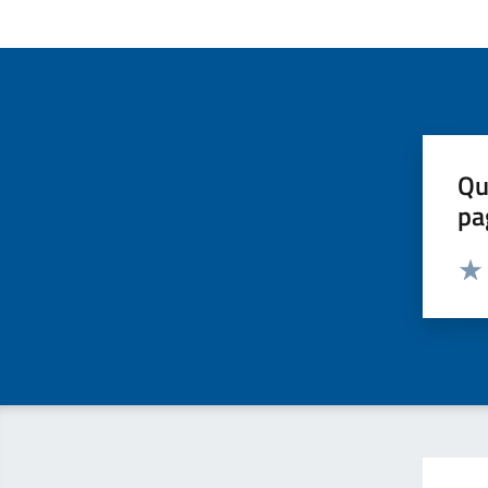
Qu
pa
Valut
Valu