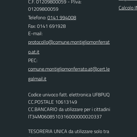
C.F. 01209800059 - P.Iva:
Calcolo 
01209800059
Telefono:
0141 994008
Fax: 0141 691928
E-mail:
PEC:
Codice univoco fatt. elettronica UF8PUQ
CC.POSTALE 10613149
CC.BANCARIO da utilizzare per i cittadini
IT34M0608510316000000020337
TESORERIA UNICA da utilizzare solo tra