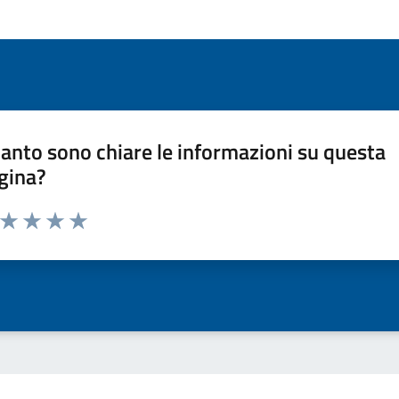
anto sono chiare le informazioni su questa
gina?
a da 1 a 5 stelle la pagina
ta 1 stelle su 5
Valuta 2 stelle su 5
Valuta 3 stelle su 5
Valuta 4 stelle su 5
Valuta 5 stelle su 5