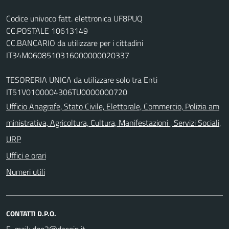
Codice univoco fatt. elettronica UF8PUQ
CC.POSTALE 10613149
CC.BANCARIO da utilizzare per i cittadini
IT34M0608510316000000020337
TESORERIA UNICA da utilizzare solo tra Enti
IT51V0100004306TU0000000720
Ufficio Anagrafe, Stato Civile, Elettorale, Commercio, Polizia am
ministrativa, Agricoltura, Cultura, Manifestazioni , Servizi Sociali,
URP
Uffici e orari
Numeri utili
CONTATTI D.P.O.
E-mail: