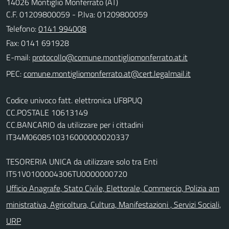
14026 Montiglio Monferrato (AT)
C.F. 01209800059 - P.Iva: 01209800059
Telefono:
0141 994008
Fax: 0141 691928
E-mail:
PEC:
Codice univoco fatt. elettronica UF8PUQ
CC.POSTALE 10613149
CC.BANCARIO da utilizzare per i cittadini
IT34M0608510316000000020337
TESORERIA UNICA da utilizzare solo tra Enti
IT51V0100004306TU0000000720
Ufficio Anagrafe, Stato Civile, Elettorale, Commercio, Polizia am
ministrativa, Agricoltura, Cultura, Manifestazioni , Servizi Sociali,
URP