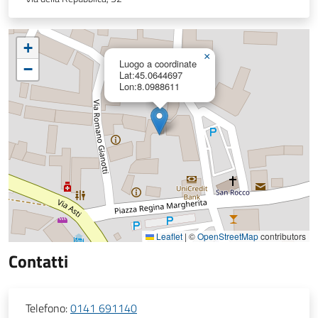
+
×
Luogo a coordinate
−
Lat:45.0644697
Lon:8.0988611
Leaflet
|
©
OpenStreetMap
contributors
Contatti
Telefono:
0141 691140