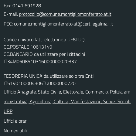
Fax: 0141 691928
E-mail:
PEC:
Codice univoco fatt. elettronica UF8PUQ
CC.POSTALE 10613149
CC.BANCARIO da utilizzare per i cittadini
IT34M0608510316000000020337
TESORERIA UNICA da utilizzare solo tra Enti
IT51V0100004306TU0000000720
Ufficio Anagrafe, Stato Civile, Elettorale, Commercio, Polizia am
ministrativa, Agricoltura, Cultura, Manifestazioni , Servizi Sociali,
URP
Uffici e orari
Numeri utili