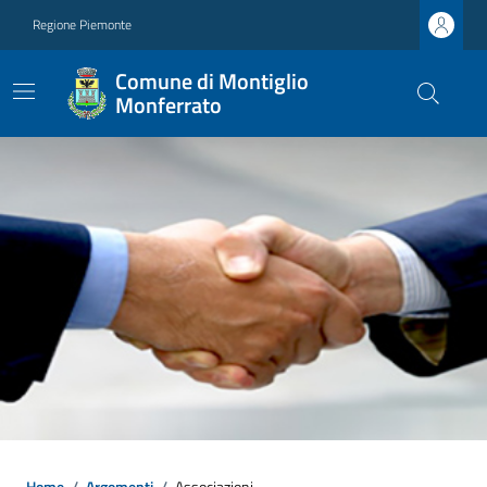
Regione Piemonte
Comune di Montiglio
Monferrato
Home
/
Argomenti
/
Associazioni