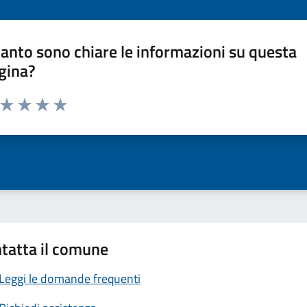
anto sono chiare le informazioni su questa
gina?
a da 1 a 5 stelle la pagina
ta 1 stelle su 5
Valuta 2 stelle su 5
Valuta 3 stelle su 5
Valuta 4 stelle su 5
Valuta 5 stelle su 5
tatta il comune
Leggi le domande frequenti