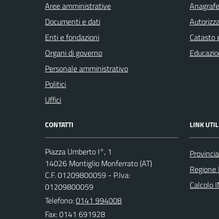
Aree amministrative
Anagrafe 
Documenti e dati
Autorizza
Enti e fondazioni
Catasto e
Organi di governo
Educazio
Personale amministrativo
Politici
Uffici
CONTATTI
LINK UTIL
Piazza Umberto I°, 1
Provincia
14026 Montiglio Monferrato (AT)
Regione
C.F. 01209800059 - P.Iva:
Calcolo 
01209800059
Telefono:
0141 994008
Fax: 0141 691928