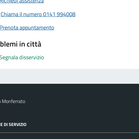
Richiedi assistenza
Chiama il numero 0141 994008
Prenota appuntamento
blemi in città
Segnala disservizio
o Monferrato
E DI SERVIZIO