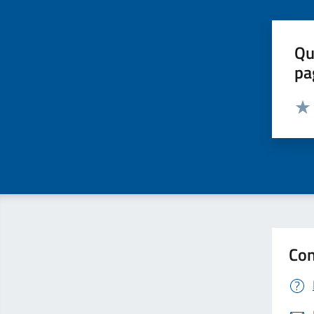
Qu
pa
Valut
Valu
Con