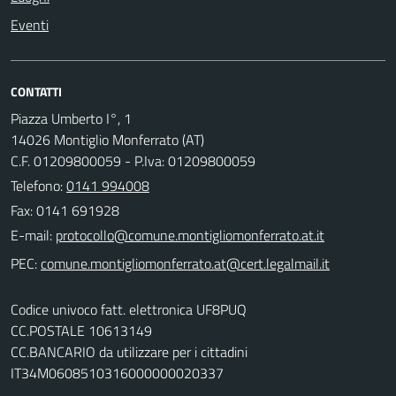
Eventi
CONTATTI
Piazza Umberto I°, 1
14026 Montiglio Monferrato (AT)
C.F. 01209800059 - P.Iva: 01209800059
Telefono:
0141 994008
Fax: 0141 691928
E-mail:
PEC:
Codice univoco fatt. elettronica UF8PUQ
CC.POSTALE 10613149
CC.BANCARIO da utilizzare per i cittadini
IT34M0608510316000000020337